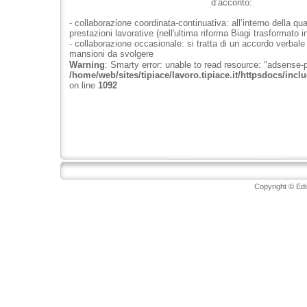
d’acconto:
- collaborazione coordinata-continuativa: all’interno della qua
prestazioni lavorative (nell'ultima riforma Biagi trasformato i
- collaborazione occasionale: si tratta di un accordo verbale
mansioni da svolgere
Warning
: Smarty error: unable to read resource: "adsense-
/home/web/sites/tipiace/lavoro.tipiace.it/httpsdocs/inc
on line
1092
Copyright © Ed