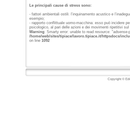
Le principali cause di stress sono:
- fattori ambientali ostili: l’inquinamento acustico e l’inadeg
esempio;
- rapporto conflittuale uomo-macchina: esso può incidere 
psicologico, al pari delle azioni e dei movimenti ripetitivi su
Warning
: Smarty error: unable to read resource: "adsense-
/home/web/sites/tipiace/lavoro.tipiace.it/httpsdocs/inc
on line
1092
Copyright © Ed